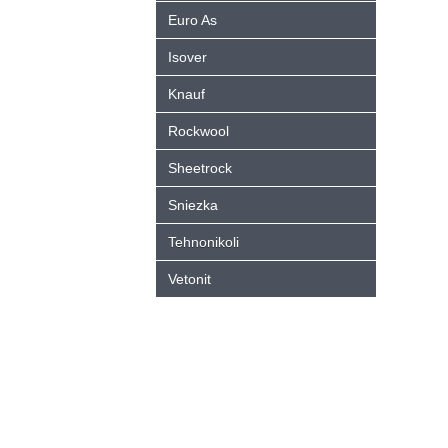
Euro As
Isover
Knauf
Rockwool
Sheetrock
Sniezka
Tehnonikoli
Vetonit