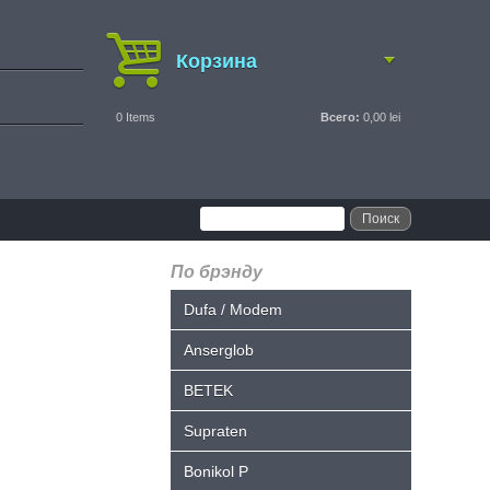
Корзина
0
Items
Всего:
0,00 lei
По брэнду
Dufa / Modem
Anserglob
BETEK
Supraten
Bonikol P