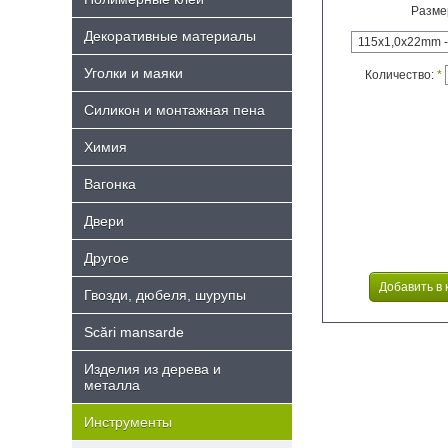
Разме
Декоративные материалы
Уголки и маяки
Количество:
*
Силикон и монтажная пена
Химия
Bагонка
Двери
Другое
Гвозди, дюбеля, шурупы
Scări mansarde
Изделия из дерева и
металла
Инструменты