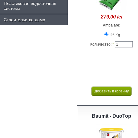
Пластиковая водосточная
система
279,00 lei
Строительство дома
Ambalare:
25 Kg
Количество:
*
Baumit - DuoTop