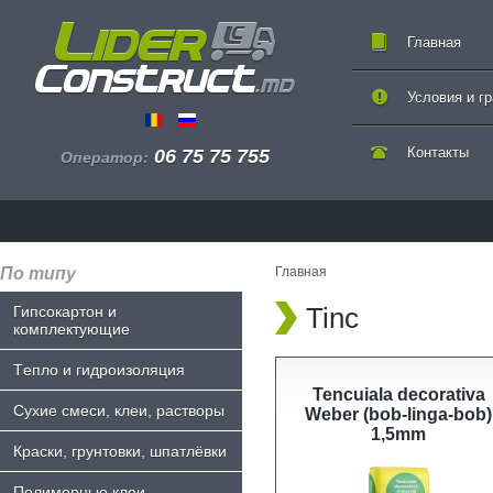
Главная
Условия и г
Контакты
06 75 75 755
Оператор:
По типу
Главная
Tinc
Гипсокартон и
комплектующие
Tепло и гидроизоляция
Tencuiala decorativa
Сухие смеси, клеи, растворы
Weber (bob-linga-bob)
1,5mm
Краски, грунтовки, шпатлёвки
Полимерные клеи