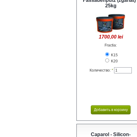
Fassadenputz (zgâriat) 
25kg
1700,00 lei
Fractia:
K15
K20
Количество:
*
Caparol - Silicon-