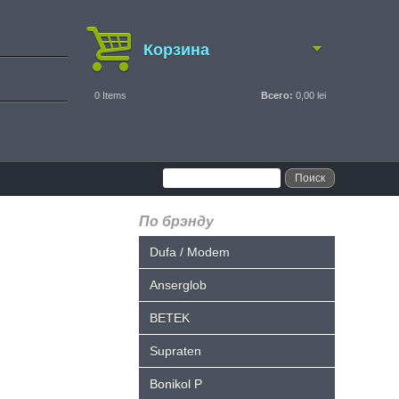
Корзина
0
Items
Всего:
0,00 lei
По брэнду
Dufa / Modem
Anserglob
BETEK
Supraten
Bonikol P