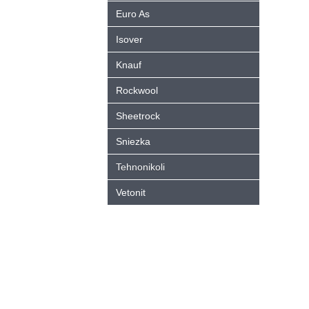
Euro As
Isover
Knauf
Rockwool
Sheetrock
Sniezka
Tehnonikoli
Vetonit