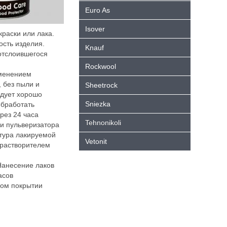
Euro As
Isover
раски или лака.
ость изделия.
Knauf
 отслоившегося
Rockwool
именением
 без пыли и
Sheetrock
дует хорошо
Sniezka
обработать
рез 24 часа
Tehnonikoli
и пульверизатора
тура лакируемой
Vetonit
 растворителем
Нанесение лаков
асов
ном покрытии