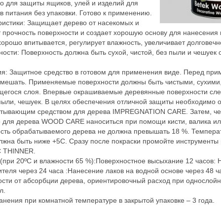
о для защиты ящиков, улей и изделий для
в питания без упаковки. Готово к применению.
ристики: Защищает дерево от насекомых и
 прочность поверхности и создает хорошую основу для нанесения к
хорошо впитывается, регулирует влажность, увеличивает долговечн
ности: Поверхность должна быть сухой, чистой, без пыли и чешуек
я: Защитное средство в готовом для применения виде. Перед пр
мешать. Применяемые поверхности должны быть чистыми, сухими,
щегося слоя. Впервые окрашиваемые деревянные поверхности сле
 пыли, чешуек. В целях обеспечения отличной защиты необходимо 
итывающим средством для дерева IMPREGNATION CARE. Затем, че
о для дерева WOOD CARE наноситься при помощи кисти, валика ил
ость обрабатываемого дерева не должна превышать 18 %. Темпера
лжна быть ниже +5С. Сразу после покраски промойте инструменты
 THINNER.
при 20ºС и влажности 65 %):Поверхностное высыхание 12 часов: 
ителя через 24 часа :Нанесение лаков на водной основе через 48 ч
ости от абсорбции дерева, ориентировочный расход при однослой
л.
анения при комнатной температуре в закрытой упаковке – 3 годa.