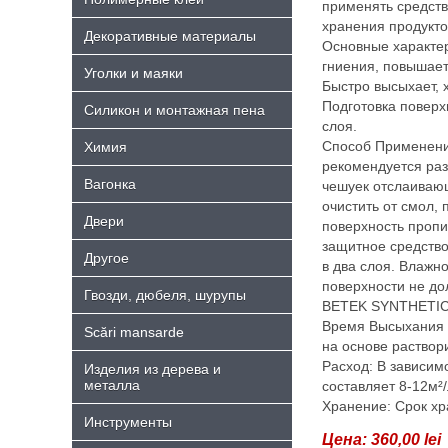
применять средств
хранения продукто
Декоративные материалы
Основные характе
гниения, повышает
Уголки и маяки
Быстро высыхает, 
Подготовка поверх
Силикон и монтажная пена
слоя.
Способ Применени
Химия
рекомендуется раз
Bагонка
чешуек отслаиваю
очистить от смол,
Двери
поверхность проп
защитное средств
Другое
в два слоя. Влажн
поверхности не до
Гвозди, дюбеля, шурупы
BETEK SYNTHETIC
Время Высыхания (
Scări mansarde
на основе раствор
Расход: В зависим
Изделия из дерева и
металла
составляет 8-12м²/
Хранение: Срок хр
Инструменты
Цена:
360,00 lei