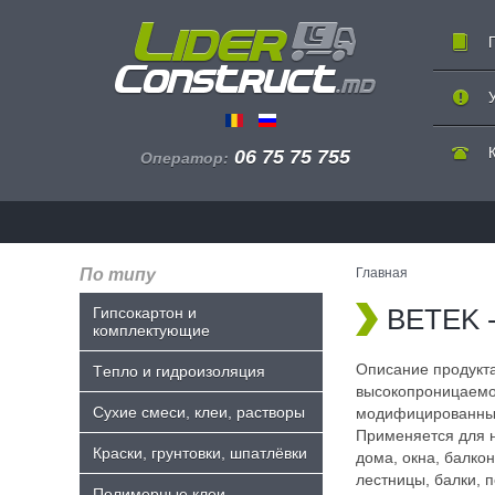
06 75 75 755
Оператор:
По типу
Главная
BETEK -
Гипсокартон и
комплектующие
Описание продукта
Tепло и гидроизоляция
высокопроницаемое
Сухие смеси, клеи, растворы
модифицированных
Применяется для 
Краски, грунтовки, шпатлёвки
дома, окна, балко
лестницы, балки, 
Полимерные клеи