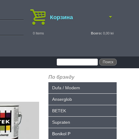
Корзина
0
Items
Всего:
0,00 lei
По брэнду
Dufa / Modem
Anserglob
BETEK
Supraten
Bonikol P