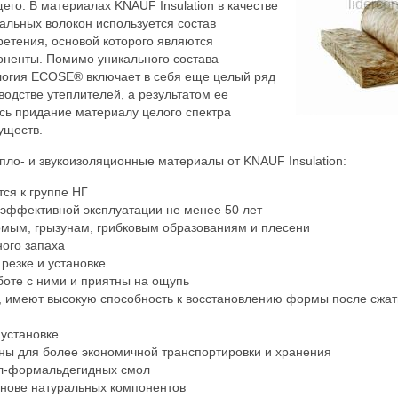
его. В материалах KNAUF Insulation в качестве
льных волокон используется состав
ретения, основой которого являются
оненты. Помимо уникального состава
логия ECOSE® включает в себя еще целый ряд
водстве утеплителей, а результатом ее
сь придание материалу целого спектра
уществ.
ло- и звукоизоляционные материалы от KNAUF Insulation:
тся к группе НГ
 эффективной эксплуатации не менее 50 лет
омым, грызунам, грибковым образованиям и плесени
ого запаха
резке и установке
боте с ними и приятны на ощупь
, имеют высокую способность к восстановлению формы после сжа
 установке
ны для более экономичной транспортировки и хранения
л-формальдегидных смол
снове натуральных компонентов