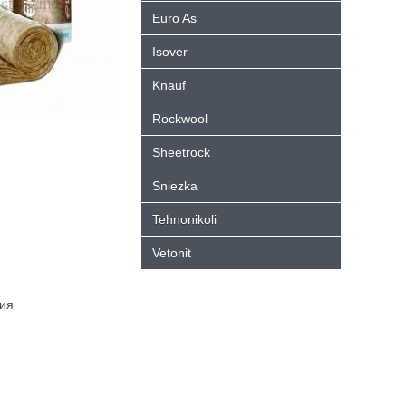
Euro As
Isover
Knauf
Rockwool
Sheetrock
Sniezka
Tehnonikoli
Vetonit
тия