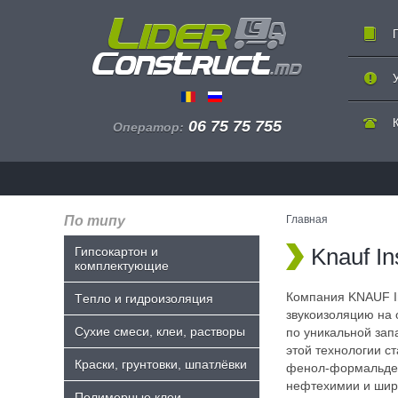
06 75 75 755
Оператор:
По типу
Главная
Knauf I
Гипсокартон и
комплектующие
Компания KNAUF In
Tепло и гидроизоляция
звукоизоляцию на 
Сухие смеси, клеи, растворы
по уникальной за
этой технологии с
Краски, грунтовки, шпатлёвки
фенол-формальдег
нефтехимии и шир
Полимерные клеи