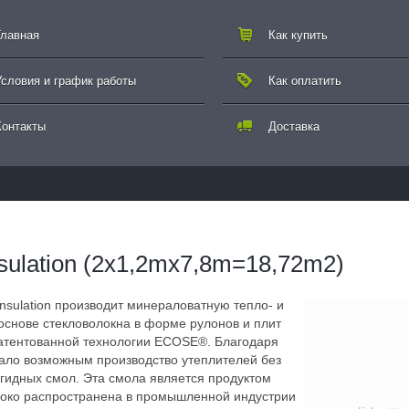
Главная
Как купить
Условия и график работы
Как оплатить
Контакты
Доставка
nsulation (2x1,2mx7,8m=18,72m2)
sulation производит минераловатную тепло- и
основе стекловолокна в форме рулонов и плит
патентованной технологии ECOSE®. Благодаря
тало возможным производство утеплителей без
идных смол. Эта смола является продуктом
око распространена в промышленной индустрии