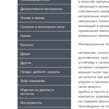
в качестве связующ
связующего минера
Декоративные материалы
собственного изоб
натуральные комп
Уголки и маяки
связующего техно
инноваций в произ
Силикон и монтажная пена
применения явило
уникальных преим
Химия
Инновационные теп
Bагонка
негорючие, относя
Двери
долговечные, срок
устойчивы к насек
Другое
не имеют неприятн
Гвозди, дюбеля, шурупы
меньше пылят при 
не колются при ра
Scări mansarde
упругие и прочные
легко режутся
Изделия из дерева и
удобны и просты в
металла
компактно упакова
не содержат фено
Инструменты
произведены на о