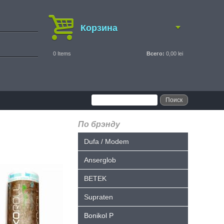
Корзина
0
Items
Всего:
0,00 lei
По брэнду
Dufa / Modem
Anserglob
BETEK
Supraten
Bonikol P