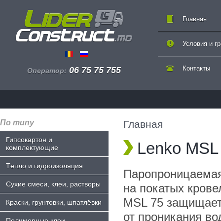
Главная
Условия и г
Контакты
06 75 75 755
Оператор:
По типу
Главная
Гипсокартон и
Lenko MSL
комплектующие
Tепло и гидроизоляция
Паропроницаемая
Сухие смеси, клеи, растворы
на покатых крове
MSL 75 защищает
Краски, грунтовки, шпатлёвки
от проникания во
Полимерные клеи