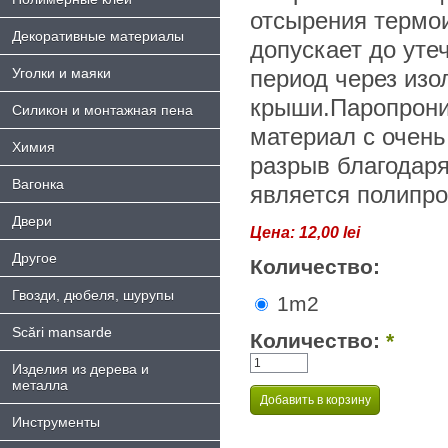
отсырения термои
Декоративные материалы
допускает до уте
Уголки и маяки
период через изо
крыши.Паропрони
Силикон и монтажная пена
материал с очен
Химия
разрыв благодаря
Bагонка
является полипро
Двери
Цена:
12,00 lei
Другое
Количество:
Гвозди, дюбеля, шурупы
1m2
Scări mansarde
Количество:
*
Изделия из дерева и
металла
Инструменты