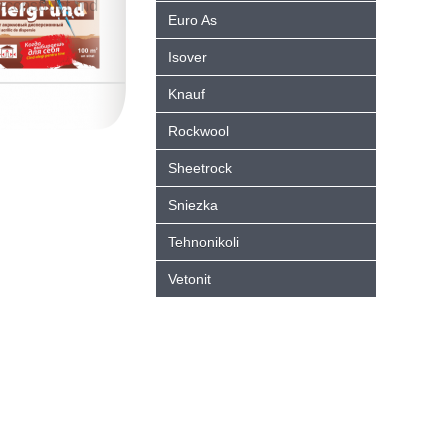
Euro As
Isover
Knauf
Rockwool
Sheetrock
Sniezka
Tehnonikoli
Vetonit