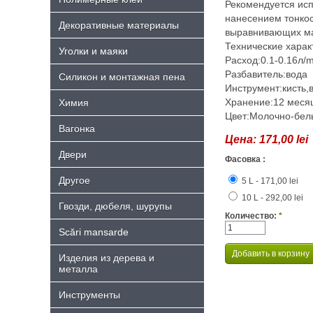
Рекомендуется исп
нанесением тонко
Декоративные материалы
выравнивающих мас
Технические харак
Уголки и маяки
Расход:0.1-0.16л/
Разбавитель:вода
Силикон и монтажная пена
Инструмент:кисть,
Хранение:12 меся
Химия
Цвет:Молочно-бел
Bагонка
Цена:
171,00 lei
Двери
Фасовка :
Другое
5 L - 171,00 lei
10 L - 292,00 lei
Гвозди, дюбеля, шурупы
Количество:
*
Scări mansarde
Изделия из дерева и
металла
Инструменты