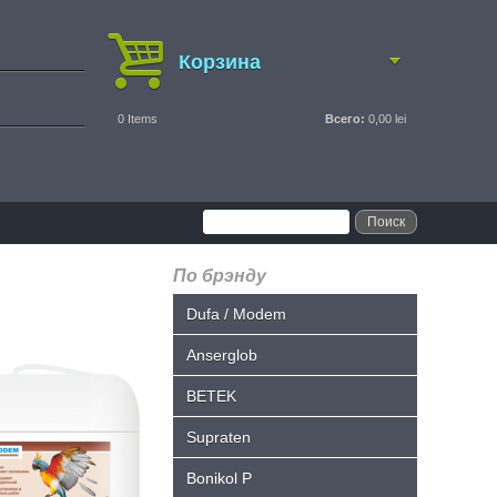
Корзина
0
Items
Всего:
0,00 lei
По брэнду
Dufa / Modem
Anserglob
BETEK
Supraten
Bonikol P