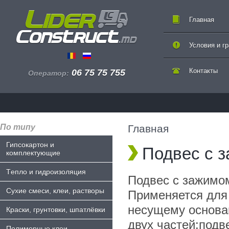
Главная
Условия и г
Контакты
06 75 75 755
Оператор:
По типу
Главная
Гипсокартон и
Подвес с 
комплектующие
Tепло и гидроизоляция
Подвес с зажимом
Сухие смеси, клеи, растворы
Применяется для 
несущему основа
Краски, грунтовки, шпатлёвки
двух частей:подв
Полимерные клеи