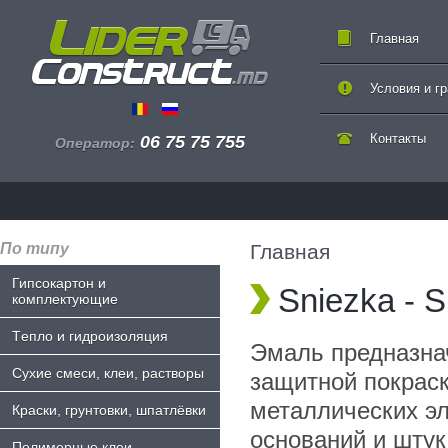
Главная
Условия и г
Контакты
06 75 75 755
Оператор:
По типу
Главная
Гипсокартон и
Sniezka - 
комплектующие
Tепло и гидроизоляция
Эмаль предназна
Сухие смеси, клеи, растворы
защитной покрас
металлических э
Краски, грунтовки, шпатлёвки
оснований и штук
Полимерные клеи