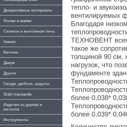
тепло- и звукоиз
Декоративные материалы
вентилируемых ф
Уголки и маяки
Благодаря низко
теплопроводности
Силикон и монтажная пена
ТЕХНОВЕНТ всего
Химия
такое же сопроти
Bагонка
толщиной 90 см, 
Двери
нагрузок, что по
фундаменте здан
Другое
Теплопроводность 
Гвозди, дюбеля, шурупы
Теплопроводность
Scări mansarde
более 0,038* 0,03
Теплопроводность
Изделия из дерева и
металла
более 0,039* 0,04
Инструменты
Количество листо