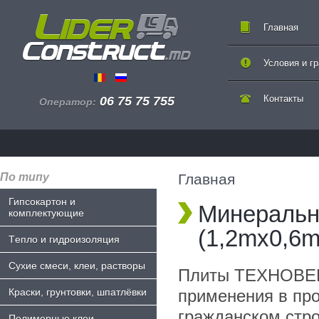
Главная
Условия и г
Контакты
06 75 75 755
Оператор:
По типу
Главная
Гипсокартон и
Минеральна
комплектующие
(1,2mx0,6
Tепло и гидроизоляция
Сухие смеси, клеи, растворы
Плиты ТЕХНОВЕН
Краски, грунтовки, шпатлёвки
применения в пр
гражданском стро
Полимерные клеи