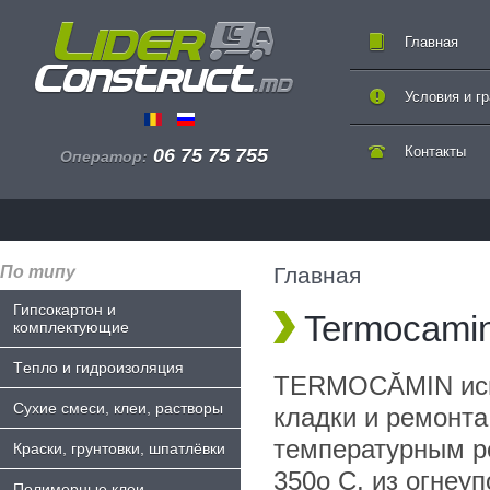
Главная
Условия и г
Контакты
06 75 75 755
Оператор:
По типу
Главная
Гипсокартон и
Termocami
комплектующие
Tепло и гидроизоляция
TERMOСĂMIN исп
Сухие смеси, клеи, растворы
кладки и ремонта
температурным 
Краски, грунтовки, шпатлёвки
350о С, из огнеуп
Полимерные клеи