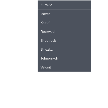
Euro As
Isover
Knauf
Rockwool
Sheetrock
Sniezka
Tehnonikoli
Vetonit