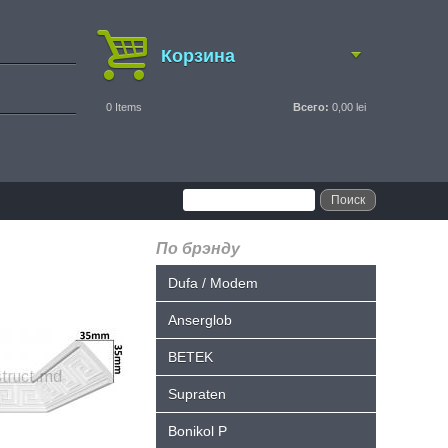
Корзина
0
Items
Всего:
0,00 lei
По брэнду
Dufa / Modem
Anserglob
BETEK
Supraten
Bonikol P