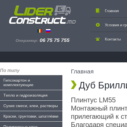
Главная
Условия и г
Контакты
06 75 75 755
Оператор:
По типу
Главная
Гипсокартон и
Дуб Брилл
комплектующие
Tепло и гидроизоляция
Плинтус LM55
Сухие смеси, клеи, растворы
Монтажный плинт
прилегающий к ст
Краски, грунтовки, шпатлёвки
Благодаря специ
Полимерные клеи