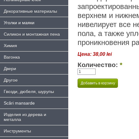
запроектированн
Декоративные материалы
верхнем и нижнем
Уголки и маяки
нивелирует все н
пола, а также упл
Силикон и монтажная пена
проникновения ра
Химия
Цена:
38,00 lei
Bагонка
Количество:
*
Двери
Другое
Гвозди, дюбеля, шурупы
Scări mansarde
Изделия из дерева и
металла
Инструменты