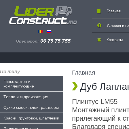
Главная
Условия и г
Контакты
06 75 75 755
Оператор:
По типу
Главная
Гипсокартон и
Дуб Лапла
комплектующие
Tепло и гидроизоляция
Плинтус LM55
Сухие смеси, клеи, растворы
Монтажный плинт
прилегающий к ст
Краски, грунтовки, шпатлёвки
Благодаря специ
Полимерные клеи