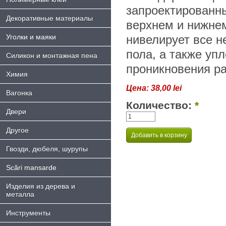
запроектированн
Декоративные материалы
верхнем и нижнем
Уголки и маяки
нивелирует все н
пола, а также упл
Силикон и монтажная пена
проникновения ра
Химия
Цена:
38,00 lei
Bагонка
Количество:
*
Двери
Другое
Гвозди, дюбеля, шурупы
Scări mansarde
Изделия из дерева и
металла
Инструменты