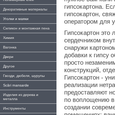
гипсокартона. Ес
Декоративные материалы
гипсокартон, свя
Уголки и маяки
оператором для у
Силикон и монтажная пена
Гипсокартон это 
Химия
сердечником вну
снаружи картоно
Bагонка
добавки к гипсу 
Двери
просто незаменим
Другое
конструкций, отд
Гвозди, дюбеля, шурупы
Гипсокартон - ун
реализации нетра
Scări mansarde
предоставляют н
Изделия из дерева и
по воплощению в
металла
создании совреме
Инструменты
помещениях: ванн