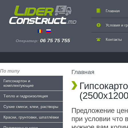
Главная
Условия и г
Контакты
06 75 75 755
Оператор:
По типу
Главная
Гипсокартон и
Гипсокарто
комплектующие
(2500x120
Tепло и гидроизоляция
Сухие смеси, клеи, растворы
Предложение цен
Краски, грунтовки, шпатлёвки
при условии что в
нужное вам коли
Полимерные клеи