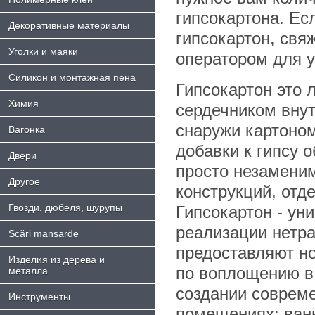
гипсокартона. Ес
Декоративные материалы
гипсокартон, свя
Уголки и маяки
оператором для у
Силикон и монтажная пена
Гипсокартон это 
Химия
сердечником вну
снаружи картоно
Bагонка
добавки к гипсу 
Двери
просто незаменим
Другое
конструкций, отд
Гвозди, дюбеля, шурупы
Гипсокартон - ун
реализации нетра
Scări mansarde
предоставляют н
Изделия из дерева и
по воплощению в
металла
создании совреме
Инструменты
помещениях: ванн