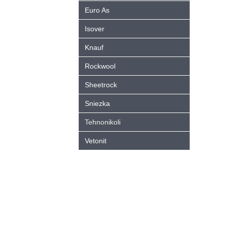
Euro As
Isover
Knauf
Rockwool
Sheetrock
Sniezka
Tehnonikoli
Vetonit