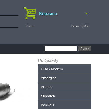
Корзина
0
Items
Всего:
0,00 lei
По брэнду
Dufa / Modem
Anserglob
BETEK
Supraten
Bonikol P