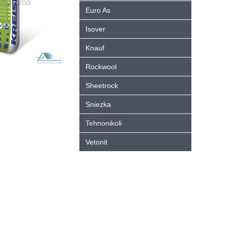
Euro As
Isover
Knauf
Rockwool
Sheetrock
Sniezka
Tehnonikoli
Vetonit