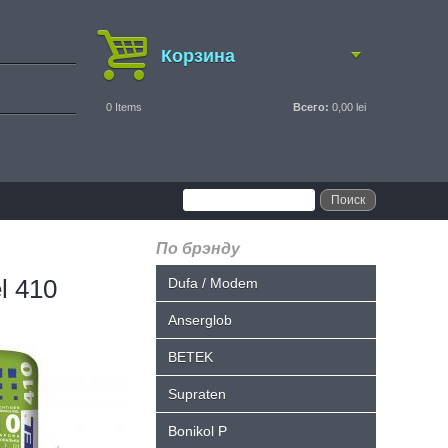
Корзина
0
Items
Всего:
0,00 lei
По брэнду
l 410
Dufa / Modem
Anserglob
BETEK
Supraten
Bonikol P