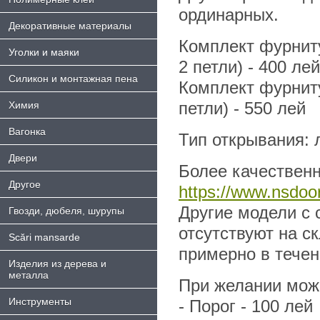
ординарных.
Декоративные материалы
Комплект фурниту
Уголки и маяки
2 петли) - 400 лей
Силикон и монтажная пена
Комплект фурниту
петли) - 550 лей
Химия
Bагонка
Тип открывания: л
Двери
Более качественн
Другое
https://www.nsdoor
Другие модели с 
Гвозди, дюбеля, шурупы
отсутствуют на с
Scări mansarde
примерно в течен
Изделия из дерева и
металла
При желании можн
Инструменты
- Порог - 100 лей