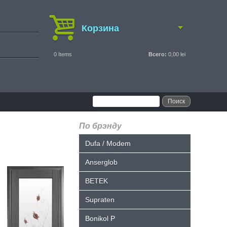
Корзина
0
Items
Всего:
0,00 lei
По брэнду
Dufa / Modem
Anserglob
BETEK
Supraten
Bonikol P