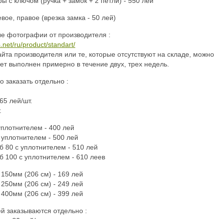
 с ключом (ручка + замок + 2 петли) - 550 лей
вое, правое (врезка замка - 50 лей)
е фотографии от производителя :
.net/ru/product/standart/
айта производителя или те, которые отсутствуют на складе, можно
дет выполнен примерно в течение двух, трех недель.
 заказать отдельно :
65 лей/шт.
.
уплотнителем - 400 лей
 уплотнителем - 500 лей
б 80 с уплотнителем - 510 лей
б 100 с уплотнителем - 610 леев
 150мм (206 см) - 169 лей
 250мм (206 см) - 249 лей
 400мм (206 см) - 399 лей
й заказываются отдельно :