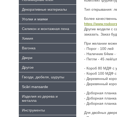
Комплект фурнитуры
Декоративные материалы
Тип открывания: ле
Более качественны
Уголки и маяки
https://www.nsdoors
Силикон и монтажная пена
Другие модели с с
заказать. Заказ бу
Химия
При желании можно
Bагонка
- Порог - 100 лей
- Hаличник 64мм - 
Двери
- Петли - 45 лей/шт
Другое
- Короб 80 МДФ с 
- Короб 100 МДФ с
Гвозди, дюбеля, шурупы
- Деревянный коро
- Деревянный коро
Scări mansarde
- Доборная планка
Изделия из дерева и
- Доборная планка
металла
- Доборная планка
Инструменты
Для двойных двере