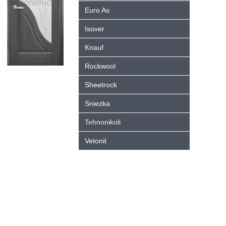
Euro As
Isover
Knauf
Rockwool
Sheetrock
Sniezka
Tehnonikoli
Vetonit