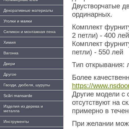
Двустворчатые дв
Декоративные материалы
ординарных.
Уголки и маяки
Комплект фурниту
Силикон и монтажная пена
2 петли) - 400 лей
Комплект фурниту
Химия
петли) - 550 лей
Bагонка
Тип открывания: л
Двери
Другое
Более качественн
https://www.nsdoor
Гвозди, дюбеля, шурупы
Другие модели с 
Scări mansarde
отсутствуют на с
Изделия из дерева и
примерно в течен
металла
Инструменты
При желании можн