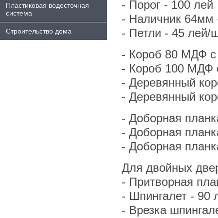
- Порог - 100 лей
Пластиковая водосточная
система
- Hаличник 64мм -
- Петли - 45 лей/ш
Строительство дома
- Короб 80 МДФ с
- Короб 100 МДФ 
- Деревянный кор
- Деревянный кор
- Доборная планк
- Доборная планк
- Доборная планк
Для двойных двер
- Притворная план
- Шпингалет - 90 
- Врезка шпингале