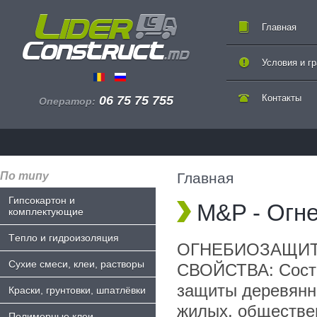
Главная
Условия и г
Контакты
06 75 75 755
Оператор:
По типу
Главная
Гипсокартон и
M&P - Огн
комплектующие
Tепло и гидроизоляция
ОГНЕБИОЗАЩИТА
Сухие смеси, клеи, растворы
СВОЙСТВА: Соста
защиты деревянн
Краски, грунтовки, шпатлёвки
жилых, обществе
Полимерные клеи