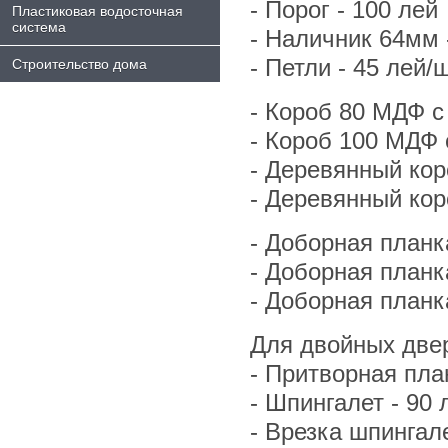
- Порог - 100 лей
Пластиковая водосточная
система
- Hаличник 64мм -
- Петли - 45 лей/ш
Строительство дома
- Короб 80 МДФ с
- Короб 100 МДФ 
- Деревянный кор
- Деревянный кор
- Доборная планк
- Доборная планк
- Доборная планк
Для двойных двер
- Притворная план
- Шпингалет - 90 
- Врезка шпингале