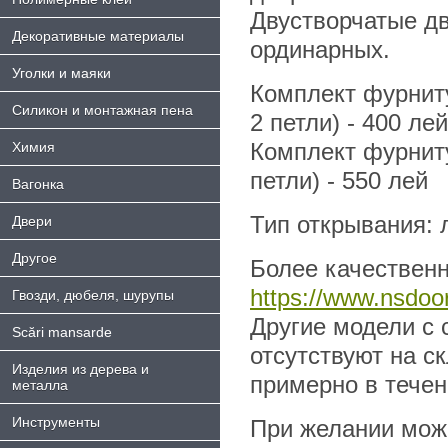
Двустворчатые дв
Декоративные материалы
ординарных.
Уголки и маяки
Комплект фурниту
Силикон и монтажная пена
2 петли) - 400 лей
Комплект фурниту
Химия
петли) - 550 лей
Bагонка
Тип открывания: л
Двери
Другое
Более качественн
https://www.nsdoor
Гвозди, дюбеля, шурупы
Другие модели с 
Scări mansarde
отсутствуют на с
Изделия из дерева и
примерно в течен
металла
Инструменты
При желании можн