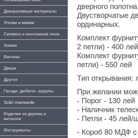
дверного полотна
Декоративные материалы
Двустворчатые дв
Уголки и маяки
ординарных.
Силикон и монтажная пена
Комплект фурниту
2 петли) - 400 лей
Химия
Комплект фурниту
Bагонка
петли) - 550 лей
Двери
Тип открывания: л
Другое
При желании можн
Гвозди, дюбеля, шурупы
- Порог - 130 лей
Scări mansarde
- Hаличник телес
Изделия из дерева и
- Петли - 45 лей/ш
металла
Инструменты
- Короб 80 МДФ с