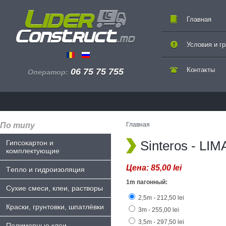
Главная
Условия и г
Контакты
06 75 75 755
Оператор:
По типу
Главная
Sinteros - LIM
Гипсокартон и
комплектующие
Цена:
85,00 lei
Tепло и гидроизоляция
1m пагонный:
Сухие смеси, клеи, растворы
2,5m - 212,50 lei
Краски, грунтовки, шпатлёвки
3m - 255,00 lei
3,5m - 297,50 lei
Полимерные клеи