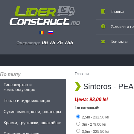
Главная
Условия и г
Контакты
06 75 75 755
Оператор:
По типу
Главная
Sinteros - P
Гипсокартон и
комплектующие
Цена:
93,00 lei
Tепло и гидроизоляция
1m пагонный:
Сухие смеси, клеи, растворы
2,5m - 232,50 lei
Краски, грунтовки, шпатлёвки
3m - 279,00 lei
3,5m - 325,50 lei
Полимерные клеи