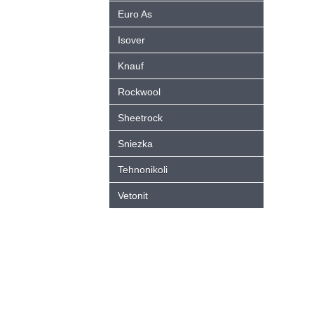
Euro As
Isover
Knauf
Rockwool
Sheetrock
Sniezka
Tehnonikoli
Vetonit