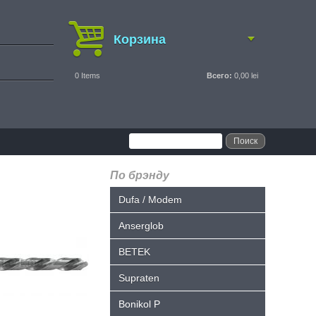
Корзина
0
Items
Всего:
0,00 lei
По брэнду
Dufa / Modem
Anserglob
BETEK
Supraten
Bonikol P