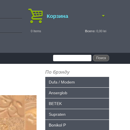
Корзина
0
Items
Всего:
0,00 lei
По брэнду
Dufa / Modem
Anserglob
BETEK
Supraten
Bonikol P