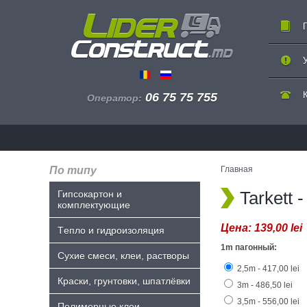
06 75 75 755
Оператор:
По типу
Главная
Tarkett 
Гипсокартон и
комплектующие
Цена:
139,00 lei
Tепло и гидроизоляция
1m пагонный:
Сухие смеси, клеи, растворы
2,5m - 417,00 lei
Краски, грунтовки, шпатлёвки
3m - 486,50 lei
3,5m - 556,00 lei
Полимерные клеи