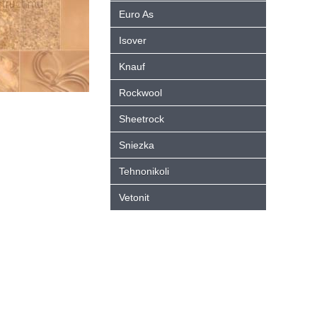
Euro As
Isover
Knauf
Rockwool
Sheetrock
Sniezka
Tehnonikoli
Vetonit