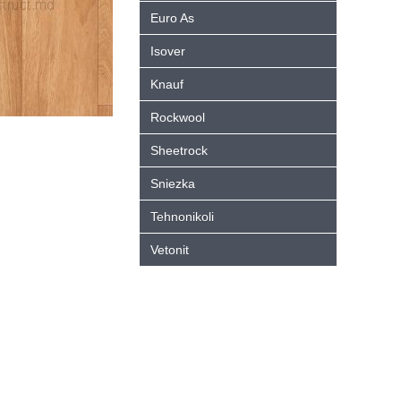
Euro As
Isover
Knauf
Rockwool
Sheetrock
Sniezka
Tehnonikoli
Vetonit