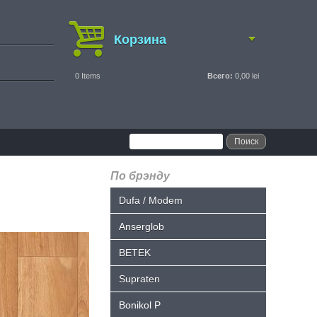
Корзина
0
Items
Всего:
0,00 lei
По брэнду
Dufa / Modem
Anserglob
BETEK
Supraten
Bonikol P