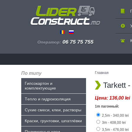
06 75 75 755
Оператор:
По типу
Главная
Tarkett
Гипсокартон и
комплектующие
Цена:
136,00 lei
Tепло и гидроизоляция
1m пагонный:
Сухие смеси, клеи, растворы
2,5m - 340,00 lei
Краски, грунтовки, шпатлёвки
3m - 408,00 lei
3,5m - 476,00 lei
Полимерные клеи