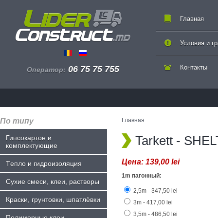
Главная
Условия и г
Контакты
06 75 75 755
Оператор:
По типу
Главная
Tarkett - SHE
Гипсокартон и
комплектующие
Цена:
139,00 lei
Tепло и гидроизоляция
1m пагонный:
Сухие смеси, клеи, растворы
2,5m - 347,50 lei
Краски, грунтовки, шпатлёвки
3m - 417,00 lei
3,5m - 486,50 lei
Полимерные клеи