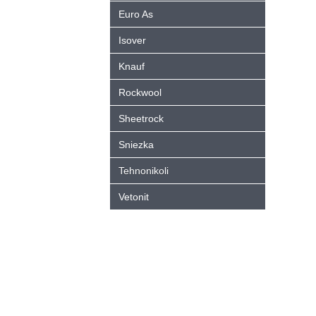
Euro As
Isover
Knauf
Rockwool
Sheetrock
Sniezka
Tehnonikoli
Vetonit