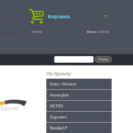
Корзина
0
Items
Всего:
0,00 lei
По брэнду
Dufa / Modem
Anserglob
BETEK
Supraten
Bonikol P