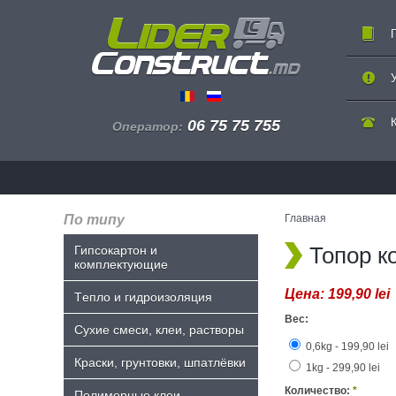
06 75 75 755
Оператор:
По типу
Главная
Топор к
Гипсокартон и
комплектующие
Цена:
199,90 lei
Tепло и гидроизоляция
Вес:
Сухие смеси, клеи, растворы
0,6kg - 199,90 lei
Краски, грунтовки, шпатлёвки
1kg - 299,90 lei
Количество:
*
Полимерные клеи