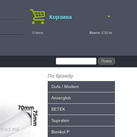
Корзина
0
Items
Всего:
0,00 lei
По брэнду
Dufa / Modem
Anserglob
BETEK
Supraten
Bonikol P