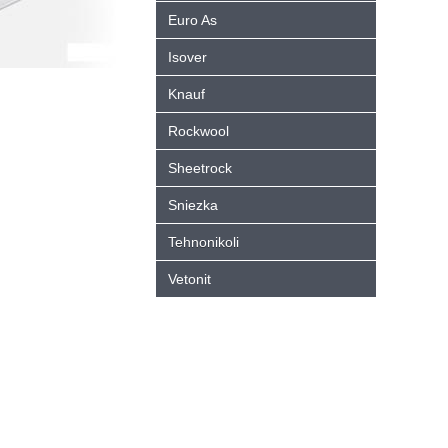
Euro As
Isover
Knauf
Rockwool
Sheetrock
Sniezka
Tehnonikoli
Vetonit