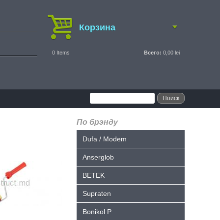
Корзина
0
Items
Всего:
0,00 lei
По брэнду
Dufa / Modem
Anserglob
BETEK
Supraten
Bonikol P