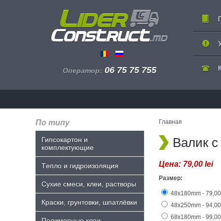
06 75 75 755
Оператор:
По типу
Главная
Валик с
Гипсокартон и
комплектующие
Цена:
79,00 lei
Tепло и гидроизоляция
Размер:
Сухие смеси, клеи, растворы
48x180mm - 79,00 
Краски, грунтовки, шпатлёвки
48x250mm - 94,00 
68x180mm - 99,00 
Полимерные клеи