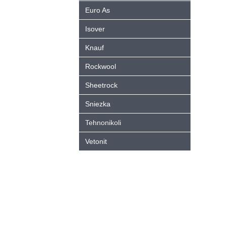
Euro As
Isover
Knauf
Rockwool
Sheetrock
Sniezka
Tehnonikoli
Vetonit