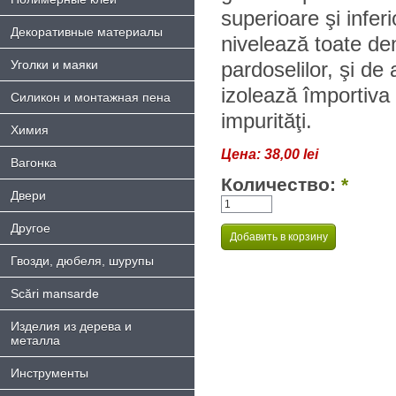
superioare şi inferi
Декоративные материалы
nivelează toate deni
Уголки и маяки
pardoselilor, şi d
izolează împortiva p
Силикон и монтажная пена
impurităţi.
Химия
Цена:
38,00 lei
Bагонка
Количество:
*
Двери
Другое
Гвозди, дюбеля, шурупы
Scări mansarde
Изделия из дерева и
металла
Инструменты