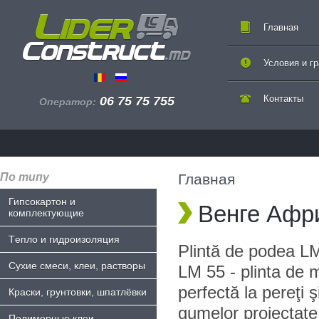
Главная
Условия и г
Контакты
06 75 75 755
Оператор:
По типу
Главная
Гипсокартон и
Венге Афр
комплектующие
Tепло и гидроизоляция
Plintă de podea L
Сухие смеси, клеи, растворы
LM 55 - plinta de 
perfectă la pereţi ş
Краски, грунтовки, шпатлёвки
gumelor proiectate 
Полимерные клеи