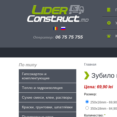
06 75 75 755
Оператор:
По типу
Главная
Зубило 
Гипсокартон и
комплектующие
Цена:
69,90 lei
Tепло и гидроизоляция
Размер:
Сухие смеси, клеи, растворы
250x16mm - 69,90 
Краски, грунтовки, шпатлёвки
350x18mm - 84,90 
Количество:
*
Полимерные клеи