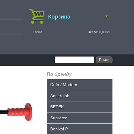
Корзина
0
Items
Всего:
0,00 lei
По брэнду
Dufa / Modem
Anserglob
BETEK
Supraten
Bonikol P