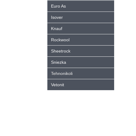
Euro As
Isover
Knauf
Rockwool
Sheetrock
Sniezka
Tehnonikoli
Vetonit