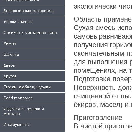
экологически чис
Декоративные материалы
Облaсть примене
Уголки и маяки
Сухая смесь испо
Силикон и монтажная пена
самовыравнивающ
получения горизо
Химия
окончательным п
Bагонка
для выполнения р
Двери
помещениях, на т
Другое
Подготовка повер
Поверхность долж
Гвозди, дюбеля, шурупы
очищенной от пыл
Scări mansarde
(жиров, масел) и
Изделия из дерева и
металла
Приготовление
Инструменты
В чистой пригото