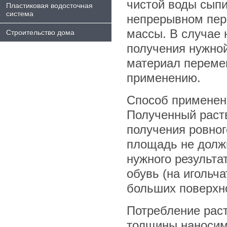
чистой воды сыпи
Пластиковая водосточная
система
непрерывном пер
массы. В случае 
Строительство дома
получения нужной
материал перемеш
применению.
Способ применен
Полученный раст
получения ровног
площадь не должн
нужного результа
обувь (на игольча
больших поверхно
Потребление раст
толщины наносим