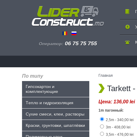
06 75 75 755
Оператор:
По типу
Главная
Tarkett
Гипсокартон и
комплектующие
Цена:
136,00 lei
Tепло и гидроизоляция
1m пагонный:
Сухие смеси, клеи, растворы
2,5m - 340,00 lei
Краски, грунтовки, шпатлёвки
3m - 408,00 lei
3,5m - 476,00 lei
Полимерные клеи