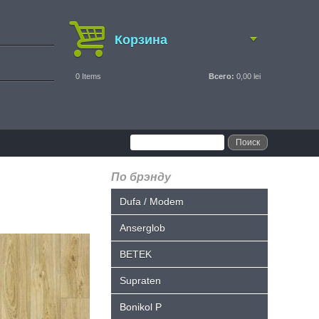
Корзина
0
Items
Всего:
0,00 lei
По брэнду
Dufa / Modem
Anserglob
BETEK
Supraten
Bonikol P