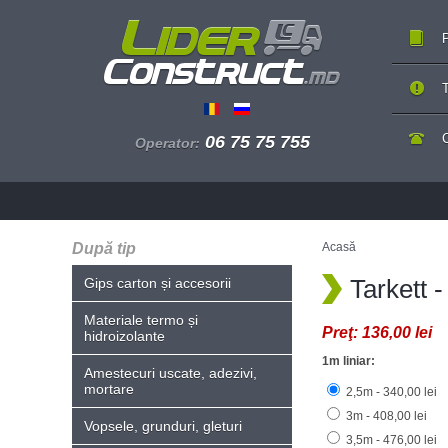
P
T
06 75 75 755
Operator:
După tip
Acasă
Tarkett
Gips carton și accesorii
Materiale termo și
Preţ:
136,00 lei
hidroizolante
1m liniar:
Amestecuri uscate, adezivi,
mortare
2,5m - 340,00 lei
3m - 408,00 lei
Vopsele, grunduri, gleturi
3,5m - 476,00 lei