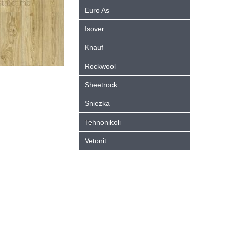
Euro As
Isover
Knauf
Rockwool
Sheetrock
Sniezka
Tehnonikoli
Vetonit