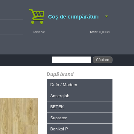
Coş de cumpărături
0
articole
Total:
0,00 lei
După brand
Dufa / Modem
Anserglob
BETEK
Supraten
Bonikol P