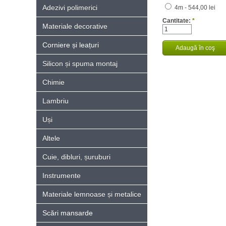
Adezivi polimerici
4m - 544,00 lei
Cantitate:
*
Materiale decorative
Corniere și leațuri
Silicon și spuma montaj
Chimie
Lambriu
Uși
Altele
Cuie, dibluri, șuruburi
Instrumente
Materiale lemnoase și metalice
Scări mansarde