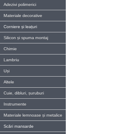
Adezivi polimerici
Materiale decorative
Corniere și leațuri
Silicon și spuma montaj
Chimie
Lambriu
Uși
Altele
Cuie, dibluri, șuruburi
Instrumente
Materiale lemnoase și metalice
Scări mansarde