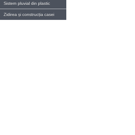
Sistem pluvial din plastic
Zidirea și construcția casei