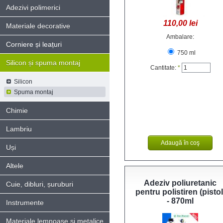
Adezivi polimerici
110,00 lei
Materiale decorative
Ambalare:
Corniere și leațuri
750 ml
Silicon și spuma montaj
Cantitate:
*
Silicon
Spuma montaj
Chimie
Lambriu
Uși
Altele
Adeziv poliuretanic
Cuie, dibluri, șuruburi
pentru polistiren (pistol
- 870ml
Instrumente
Materiale lemnoase și metalice