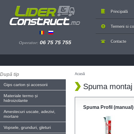
Principală
Termeni si con
Contacte
06 75 75 755
Operator:
După tip
Acasă
Spuma montaj
Gips carton și accesorii
Materiale termo și
hidroizolante
Spuma Profil (manual)
Amestecuri uscate, adezivi,
mortare
Vopsele, grunduri, gleturi