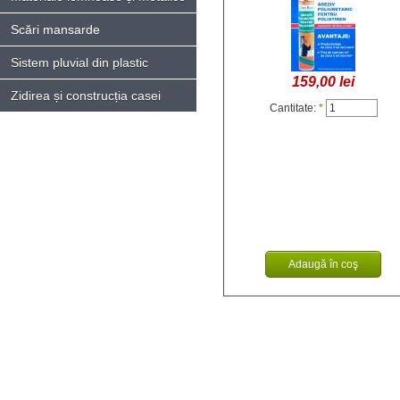
Scări mansarde
Sistem pluvial din plastic
159,00 lei
Zidirea și construcția casei
Cantitate:
*