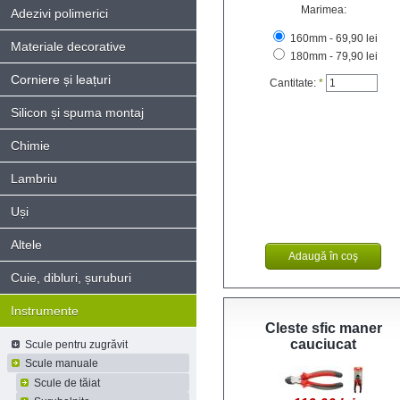
Marimea:
Adezivi polimerici
160mm - 69,90 lei
Materiale decorative
180mm - 79,90 lei
Corniere și leațuri
Cantitate:
*
Silicon și spuma montaj
Chimie
Lambriu
Uși
Altele
Cuie, dibluri, șuruburi
Instrumente
Cleste sfic maner
cauciucat
Scule pentru zugrăvit
Scule manuale
Scule de tăiat