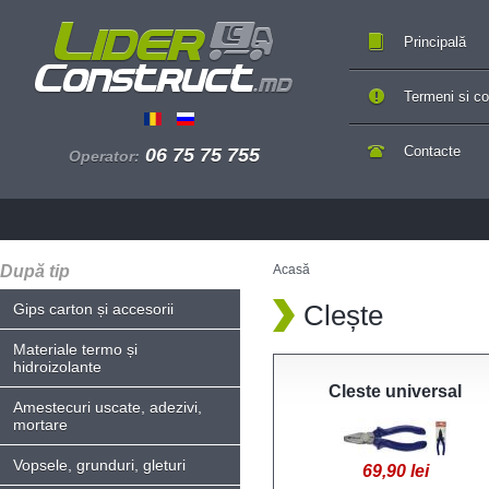
Principală
Termeni si con
Contacte
06 75 75 755
Operator:
După tip
Acasă
Clește
Gips carton și accesorii
Materiale termo și
hidroizolante
Cleste universal
Amestecuri uscate, adezivi,
mortare
Vopsele, grunduri, gleturi
69,90 lei