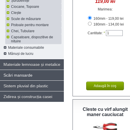
Șurubelnițe
119,00 lei
Ciocane, Topoare
Marimea:
Clește
160mm - 119,00 lei
Scule de măsurare
180mm - 134,00 lei
Pistoale pentru montare
Chei, Tubulare
Cantitate:
*
Capsatoare, dispozitive de
nituire
Materiale consumabile
Mănuși de lucru
Materiale lemnoase și metalice
Scări mansarde
Sistem pluvial din plastic
Zidirea și construcția casei
Cleste cu virf alungit
maner cauciucat