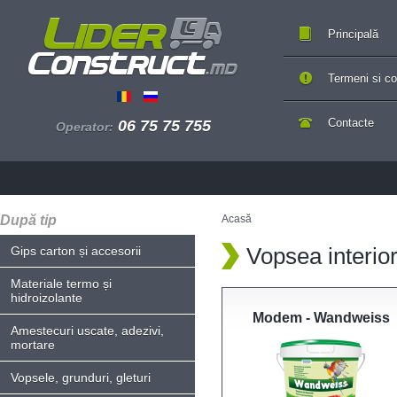
Principală
Termeni si con
Contacte
06 75 75 755
Operator:
După tip
Acasă
Vopsea interio
Gips carton și accesorii
Materiale termo și
hidroizolante
Modem - Wandweiss
Amestecuri uscate, adezivi,
mortare
Vopsele, grunduri, gleturi