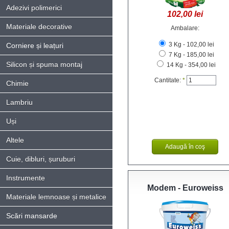
Adezivi polimerici
102,00 lei
Materiale decorative
Ambalare:
3 Kg - 102,00 lei
Corniere și leațuri
7 Kg - 185,00 lei
Silicon și spuma montaj
14 Kg - 354,00 lei
Cantitate:
*
Chimie
Lambriu
Uși
Altele
Cuie, dibluri, șuruburi
Instrumente
Modem - Euroweiss
Materiale lemnoase și metalice
Scări mansarde