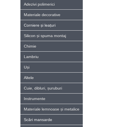
Adezivi polimerici
Materiale decorative
Corniere și leațuri
Silicon și spuma montaj
Chimie
Lambriu
Uși
Altele
Cuie, dibluri, șuruburi
Instrumente
Materiale lemnoase și metalice
Scări mansarde