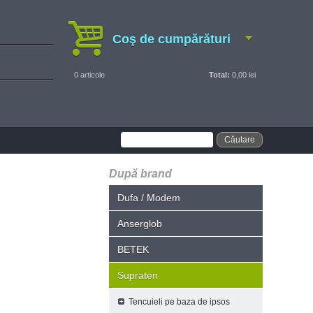
Coş de cumpărături
0
articole
Total:
0,00 lei
După brand
Dufa / Modem
Anserglob
BETEK
Supraten
Tencuieli pe baza de ipsos