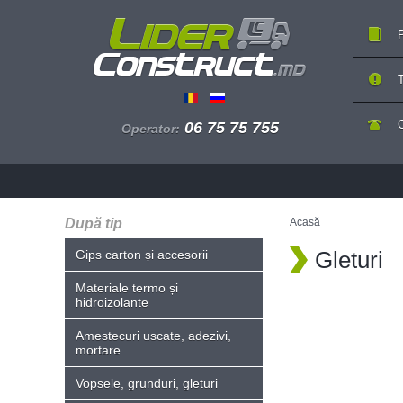
P
T
06 75 75 755
Operator:
După tip
Acasă
Gleturi
Gips carton și accesorii
Materiale termo și
hidroizolante
Amestecuri uscate, adezivi,
mortare
Vopsele, grunduri, gleturi