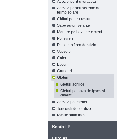
Adezivi pentru teracota
Adezivi pentru sisteme de
termoizolare
Chituri pentru rosturi
Sape autonivelante
Mortare pe baza de ciment
Polistiren
Plasa din fibra de sticla
Vopsele
Coler
Lacuri
Grunduri
Gleturi
Gleturi acrilice
Gleturi pe baza de ipsos si
ciment
Adezivi polimerici
Tencuieli decorative
Mastic bituminos
Bonikol P
Euro As