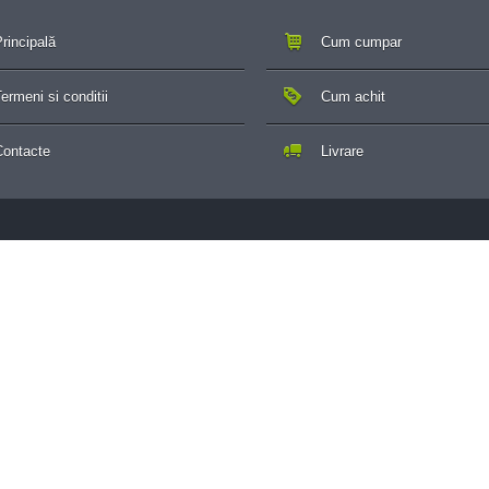
rincipală
Cum cumpar
ermeni si conditii
Cum achit
Contacte
Livrare