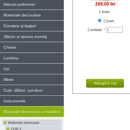
169,00 lei
Adezivi polimerici
1 foaie :
Materiale decorative
2,5mm
Corniere și leațuri
Cantitate:
*
Silicon și spuma montaj
Chimie
Lambriu
Uși
Altele
Cuie, dibluri, șuruburi
Instrumente
Materiale lemnoase și metalice
Materiale lemnoase
OSB 3