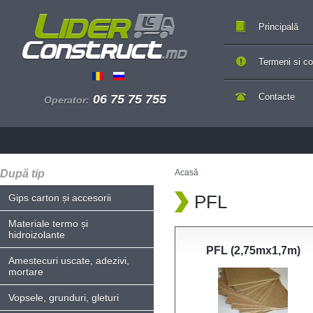
Principală
Termeni si con
Contacte
06 75 75 755
Operator:
După tip
Acasă
PFL
Gips carton și accesorii
Materiale termo și
hidroizolante
PFL (2,75mx1,7m)
Amestecuri uscate, adezivi,
mortare
Vopsele, grunduri, gleturi