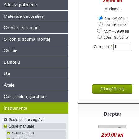
29,90 lei
Adezivi polimerici
Marimea:
Materiale decorative
3m - 29,90 lei
5m - 39,90 lei
Corniere și leațuri
7,5m - 69,90 lei
10m - 89,90 lei
Silicon și spuma montaj
Cantitate:
*
Chimie
Lambriu
Uși
Altele
Cuie, dibluri, șuruburi
Instrumente
Dreptar
Scule pentru zugrăvit
Scule manuale
Scule de tăiat
259,00 lei