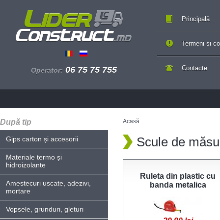
Principală
Termeni si con
Contacte
06 75 75 755
Operator:
După tip
Acasă
Scule de măsu
Gips carton și accesorii
Materiale termo și
hidroizolante
Ruleta din plastic cu
Amestecuri uscate, adezivi,
banda metalica
mortare
Vopsele, grunduri, gleturi