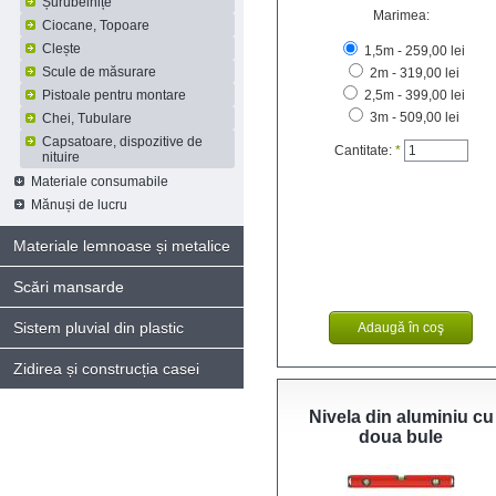
Șurubelnițe
Marimea:
Ciocane, Topoare
Clește
1,5m - 259,00 lei
Scule de măsurare
2m - 319,00 lei
Pistoale pentru montare
2,5m - 399,00 lei
3m - 509,00 lei
Chei, Tubulare
Capsatoare, dispozitive de
Cantitate:
*
nituire
Materiale consumabile
Mănuși de lucru
Materiale lemnoase și metalice
Scări mansarde
Sistem pluvial din plastic
Zidirea și construcția casei
Nivela din aluminiu cu
doua bule