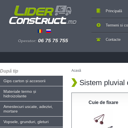
Principală
Termeni si con
Contacte
06 75 75 755
Operator:
După tip
Acasă
Sistem pluvial 
Gips carton și accesorii
Materiale termo și
hidroizolante
Cuie de fixare
Amestecuri uscate, adezivi,
mortare
Vopsele, grunduri, gleturi