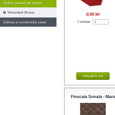
Sistem pluvial din plastic
Tehnonikoli (Rusia)
0,00 lei
Zidirea și construcția casei
Cantitate:
*
Finscaia Sonata - Mar