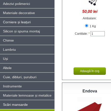
Adezivi polimerici
50,00 lei
Materiale decorative
Ambalare:
Corniere și leațuri
1 Kg
Silicon și spuma montaj
Cantitate:
*
Chimie
Lambriu
Uși
Altele
Cuie, dibluri, șuruburi
Instrumente
Endova
Materiale lemnoase și metalice
Scări mansarde