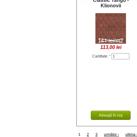
Classic Tango -
Klionovii
113,00 lei
Cantitate:
*
1
2
3
următor ›
ultima 