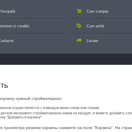
rincipală
Cum cumpar
ermeni si conditii
Cum achit
Contacte
Livrare
ить
корзину нужный стройматериал.
иалов осуществляется с помощью меню слева или справа
 детали желаемого стройматериала нажав на продукт, и можете добавить ст
пку "Добавить в корзину".
я просмотра резюме корзины нажмите на поле "Корзина". На стран