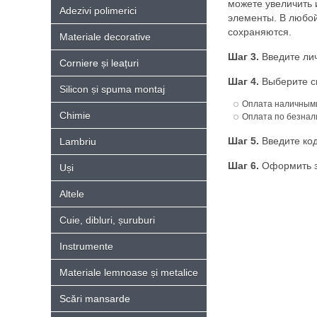
можете увеличить 
Adezivi polimerici
элементы. В любой
сохраняются.
Materiale decorative
Шаг 3.
Введите лич
Corniere și leațuri
Шаг 4.
Выберите сп
Silicon și spuma montaj
Оплата наличными
Chimie
Оплата по безнал
Шаг 5.
Введите код
Lambriu
Шаг 6.
Оформить з
Uși
Altele
Cuie, dibluri, șuruburi
Instrumente
Materiale lemnoase și metalice
Scări mansarde