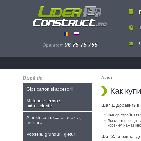
P
T
06 75 75 755
Operator:
După tip
Acasă
Как куп
Gips carton și accesorii
Materiale termo și
Шаг 1.
Добавить в 
hidroizolante
Выбор стройматер
Amestecuri uscate, adezivi,
Вы можете видеть
mortare
корзину, нажав кно
Vopsele, grunduri, gleturi
Шаг 2.
Корзина. Дл