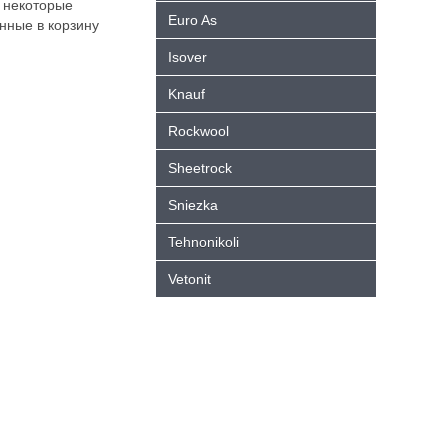
 некоторые
Euro As
нные в корзину
Isover
Knauf
Rockwool
Sheetrock
Sniezka
Tehnonikoli
Vetonit