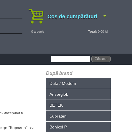
Coş de cumpărături
0
articole
Total:
0,00 lei
După brand
Dufa / Modem
Anserglob
BETEK
ройматериал в
Supraten
Bonikol P
ице "Корзина" вы