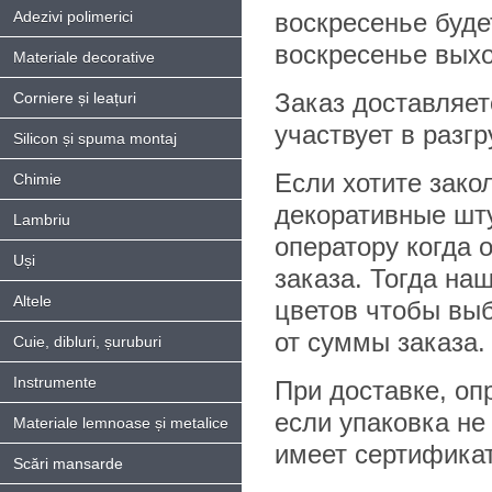
Adezivi polimerici
воскресенье буде
воскресенье выхо
Materiale decorative
Заказ доставляет
Corniere și leațuri
участвует в разгр
Silicon și spuma montaj
Если хотите зако
Chimie
декоративные шту
Lambriu
оператору когда 
Uși
заказа. Тогда на
Altele
цветов чтобы выб
от суммы заказа.
Cuie, dibluri, șuruburi
Instrumente
При доставке, оп
если упаковка не
Materiale lemnoase și metalice
имеет сертификат
Scări mansarde