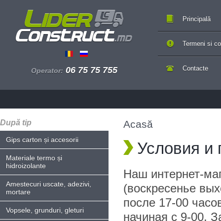
Principală
Termeni si con
Contacte
06 75 75 755
Operator:
După tip
Acasă
Gips carton și accesorii
Условия и 
Materiale termo și
hidroizolante
Наш интернет-маг
Amestecuri uscate, adezivi,
(воскресенье вых
mortare
после 17-00 часо
Vopsele, grunduri, gleturi
начиная с 9-00. З