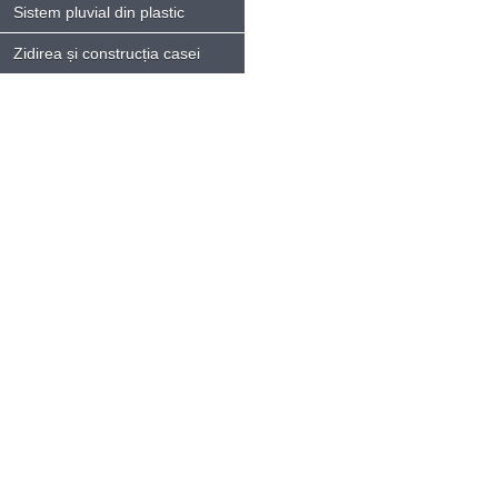
Sistem pluvial din plastic
Zidirea și construcția casei