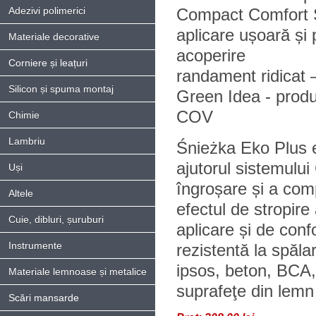
Adezivi polimerici
Compact Comfort
aplicare ușoară și
Materiale decorative
acoperire
Corniere și leațuri
randament ridicat 
Silicon și spuma montaj
Green Idea - produ
COV
Chimie
Lambriu
Śnieżka Eko Plus e
ajutorul sistemulu
Uși
îngroșare și a com
Altele
efectul de stropire
Cuie, dibluri, șuruburi
aplicare și de conf
Instrumente
rezistentă la spăla
ipsos, beton, BCA, 
Materiale lemnoase și metalice
suprafeţe din lemn 
Scări mansarde