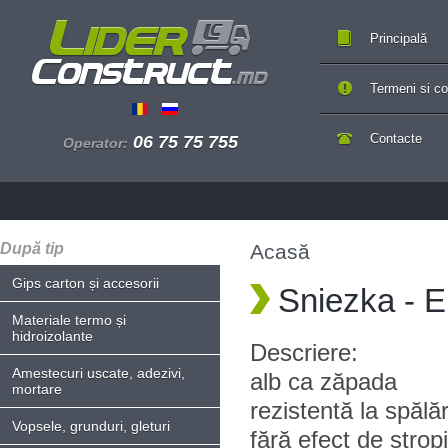
Principală
Termeni si con
Contacte
06 75 75 755
Operator:
După tip
Acasă
Gips carton și accesorii
Sniezka - E
Materiale termo și
hidroizolante
Descriere:
Amestecuri uscate, adezivi,
alb ca zăpada
mortare
rezistentă la spălă
Vopsele, grunduri, gleturi
fără efect de stropi