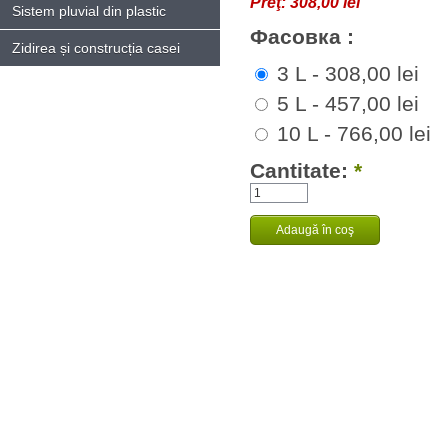
Preţ:
308,00 lei
Sistem pluvial din plastic
Фасовка :
Zidirea și construcția casei
3 L - 308,00 lei
5 L - 457,00 lei
10 L - 766,00 lei
Cantitate:
*