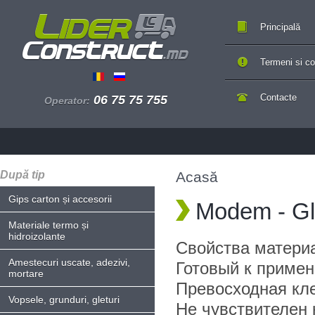
Principală
Termeni si con
Contacte
06 75 75 755
Operator:
După tip
Acasă
Gips carton și accesorii
Modem - Gl
Materiale termo și
hidroizolante
Свойства матери
Amestecuri uscate, adezivi,
Готовый к приме
mortare
Превосходная кл
Vopsele, grunduri, gleturi
Не чувствителен 