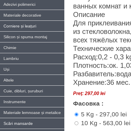
Adezivi polimerici
ванных комнат и 
Описание
Materiale decorative
Для приклеивания
Corniere și leațuri
из стекловолокна
Silicon și spuma montaj
всех тяжёлых тек
Технические хара
Chimie
Расход:0,2 - 0,3 k
Lambriu
Плотность:ок. 1,0
Uși
Разбавитель:вод
Altele
Хранение:36 мес.
Cuie, dibluri, șuruburi
Preţ:
297,00 lei
Instrumente
Фасовка :
Materiale lemnoase și metalice
5 Kg - 297,00 lei
10 Kg - 563,00 lei
Scări mansarde